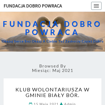
FUNDACJA DOBRO POWRACA
Togg
navig
FUNDACJA DOBRO
POWRACA
Okazuj Serce Bez Okazji A Ciebie Też Zaskoczy Czyjeś Dobro
Browsed By
Miesiąc:
Maj 2021
K
KLUB WOLONTARIUSZA W
L
GMINIE BIAŁY BÓR.
U
B
15 Maja 2021
Admin