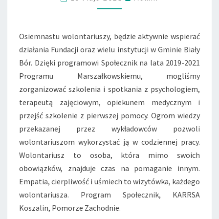
W
O
L
O
Osiemnastu wolontariuszy, będzie aktywnie wspierać
N
działania Fundacji oraz wielu instytucji w Gminie Biały
T
Bór. Dzięki programowi Społecznik na lata 2019-2021
A
Programu Marszałkowskiemu, mogliśmy
R
I
zorganizować szkolenia i spotkania z psychologiem,
U
terapeutą zajęciowym, opiekunem medycznym i
S
przejść szkolenie z pierwszej pomocy. Ogrom wiedzy
Z
przekazanej przez wykładowców pozwoli
A
W
wolontariuszom wykorzystać ją w codziennej pracy.
G
Wolontariusz to osoba, która mimo swoich
M
obowiązków, znajduje czas na pomaganie innym.
I
Empatia, cierpliwość i uśmiech to wizytówka, każdego
N
I
wolontariusza. Program Społecznik, KARRSA
E
Koszalin, Pomorze Zachodnie.
B