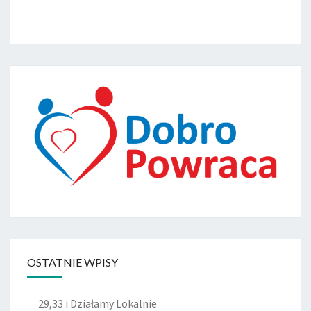
I
A
Ł
Y
B
Ó
R
.
OSTATNIE WPISY
29,33 i Działamy Lokalnie