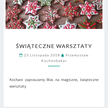
Ś
ŚWIĄTECZNE WARSZTATY
W
I
23 Listopada 2018
Przemysław
Ą
Kuchenbeker
T
E
C
Z
Kochani zapraszamy Was na magiczne, świąteczne
N
warsztaty.
E
W
A
R