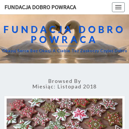
FUNDACJA DOBRO POWRACA
Togg
navig
FUNDACJA DOBRO
POWRACA
Okazuj Serce Bez Okazji A Ciebie Też Zaskoczy Czyjeś Dobro
Browsed By
Miesiąc:
Listopad 2018