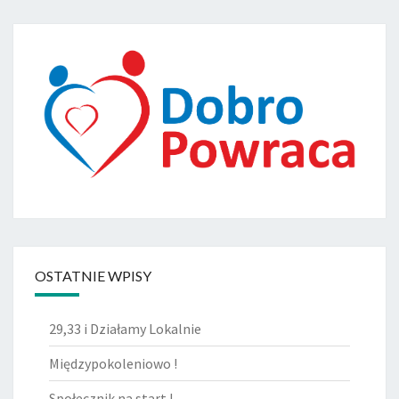
S
Z
T
A
T
Y
OSTATNIE WPISY
29,33 i Działamy Lokalnie
Międzypokoleniowo !
Społecznik na start !