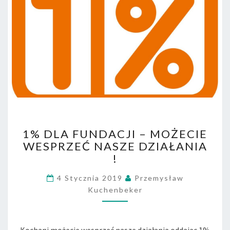
1
1% DLA FUNDACJI – MOŻECIE
%
WESPRZEĆ NASZE DZIAŁANIA
D
!
L
A
4 Stycznia 2019
Przemysław
F
Kuchenbeker
U
N
D
A
Kochani możecie wesprzeć nasze działania oddając 1%