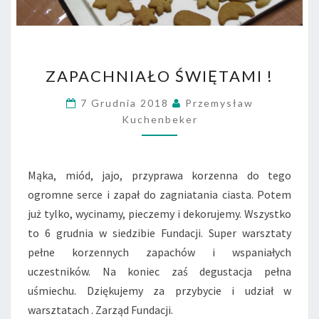
A
S
Z
E
Z
D
ZAPACHNIAŁO ŚWIĘTAMI !
A
Z
P
I
7 Grudnia 2018
Przemysław
A
A
Kuchenbeker
C
Ł
H
A
N
N
I
I
Mąka, miód, jajo, przyprawa korzenna do tego
A
A
ogromne serce i zapał do zagniatania ciasta. Potem
Ł
!
już tylko, wycinamy, pieczemy i dekorujemy. Wszystko
O
to 6 grudnia w siedzibie Fundacji. Super warsztaty
Ś
W
pełne korzennych zapachów i wspaniałych
I
uczestników. Na koniec zaś degustacja pełna
Ę
uśmiechu. Dziękujemy za przybycie i udział w
T
warsztatach . Zarząd Fundacji.
A