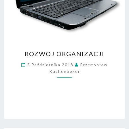
R
ROZWÓJ ORGANIZACJI
O
Z
2 Października 2018
Przemysław
W
Kuchenbeker
Ó
J
O
R
G
A
N
I
Z