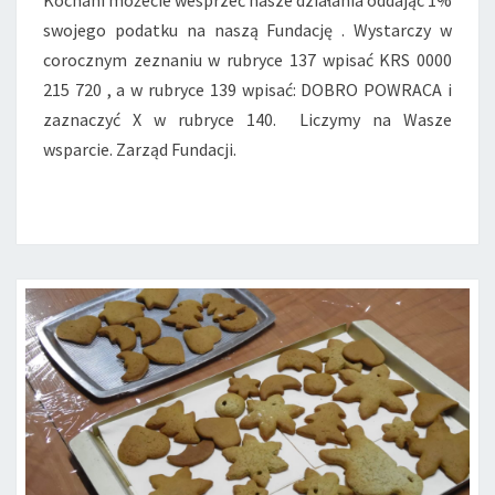
C
swojego podatku na naszą Fundację . Wystarczy w
J
corocznym zeznaniu w rubryce 137 wpisać KRS 0000
I
–
215 720 , a w rubryce 139 wpisać: DOBRO POWRACA i
M
zaznaczyć X w rubryce 140. Liczymy na Wasze
O
wsparcie. Zarząd Fundacji.
Ż
E
C
I
E
W
E
S
P
R
Z
E
Ć
N