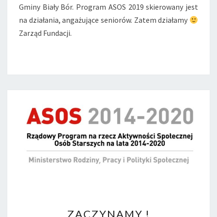
D
Gminy Biały Bór. Program ASOS 2019 skierowany jest
Z
na działania, angażujące seniorów. Zatem działamy
I
Zarząd Fundacji.
E
J
E
…
A
J
E
D
N
A
K
.
Z
ZACZYNAMY !
A