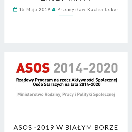
C
15 Maja 2019
Przemysław Kuchenbeker
Z
Y
N
A
M
Y
!
A
ASOS -2019 W BIAŁYM BORZE
S