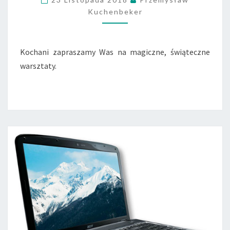
Ą
Kuchenbeker
T
E
C
Z
Kochani zapraszamy Was na magiczne, świąteczne
N
warsztaty.
E
W
A
R
S
Z
T
A
T
Y