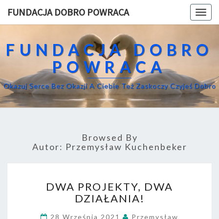
FUNDACJA DOBRO POWRACA
Togg
navig
FUNDACJA DOBRO
POWRACA
Okazuj Serce Bez Okazji A Ciebie Też Zaskoczy Czyjeś Dobro
Browsed By
Autor:
Przemysław Kuchenbeker
D
DWA PROJEKTY, DWA
W
DZIAŁANIA!
A
P
28 Września 2021
Przemysław