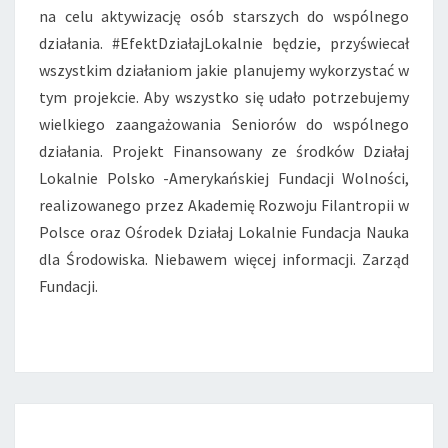
M
na celu aktywizację osób starszych do wspólnego
P
działania. #EfektDziałajLokalnie będzie, przyświecał
R
wszystkim działaniom jakie planujemy wykorzystać w
Z
E
tym projekcie. Aby wszystko się udało potrzebujemy
Z
wielkiego zaangażowania Seniorów do wspólnego
Ś
działania. Projekt Finansowany ze środków Działaj
W
Lokalnie Polsko -Amerykańskiej Fundacji Wolności,
I
A
realizowanego przez Akademię Rozwoju Filantropii w
T
Polsce oraz Ośrodek Działaj Lokalnie Fundacja Nauka
!
dla Środowiska. Niebawem więcej informacji. Zarząd
Fundacji.
Posts