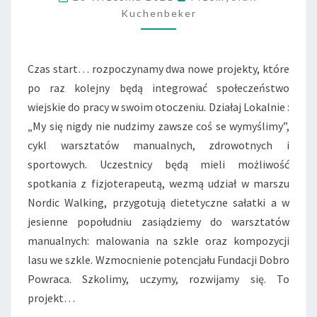
R
Kuchenbeker
O
J
E
K
Czas start… rozpoczynamy dwa nowe projekty, które
T
po raz kolejny będą integrować społeczeństwo
Y
wiejskie do pracy w swoim otoczeniu. Działaj Lokalnie :
,
D
„My się nigdy nie nudzimy zawsze coś se wymyślimy”,
W
cykl warsztatów manualnych, zdrowotnych i
A
sportowych. Uczestnicy będą mieli możliwość
D
spotkania z fizjoterapeutą, wezmą udział w marszu
Z
Nordic Walking, przygotują dietetyczne sałatki a w
I
A
jesienne popołudniu zasiądziemy do warsztatów
Ł
manualnych: malowania na szkle oraz kompozycji
A
lasu we szkle. Wzmocnienie potencjału Fundacji Dobro
N
Powraca. Szkolimy, uczymy, rozwijamy się. To
I
A
projekt…
!