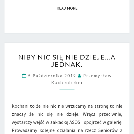
READ MORE
READ MORE
N
NIBY NIC SIĘ NIE DZIEJE…A
I
JEDNAK.
B
Y
5 Października 2019
Przemysław
N
Kuchenbeker
I
C
S
I
Kochani to że nie nic nie wrzucamy na stronę to nie
Ę
znaczy że nic się nie dzieje. Wręcz przeciwnie,
N
wystarczy wejść w zakładkę ASOS i spojrzeć w galerię.
I
E
Prowadzimy kolejne działania na rzecz Seniorów z