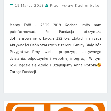
O
18 Marca 2019
Przemysław Kuchenbeker
S
-
2
0
Mamy To!!! – ASOS 2019 Kochani miło nam
1
poinformować, że Fundacja otrzymała
9
dofinansowanie w kwocie 132 tys. złotych na rzecz
W
Aktywności Osób Starszych z terenu Gminy Biały Bór.
B
I
Przygotowaliśmy wiele propozycji, aktywnego
A
działania, odpoczynku i wspólnej integracji. W tym
Ł
roku będzie się działo ! Dziękujemy Anna Potoka
Y
Zarząd Fundacji.
M
B
O
R
Z
E