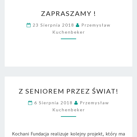
A
Z
C
ZAPRASZAMY !
A
J
P
I
23 Sierpnia 2018
Przemysław
R
Kuchenbeker
A
S
Z
A
M
Y
!
Z
Z SENIOREM PRZEZ ŚWIAT!
S
E
6 Sierpnia 2018
Przemysław
N
Kuchenbeker
I
O
R
E
Kochani Fundacja realizuje kolejny projekt, który ma